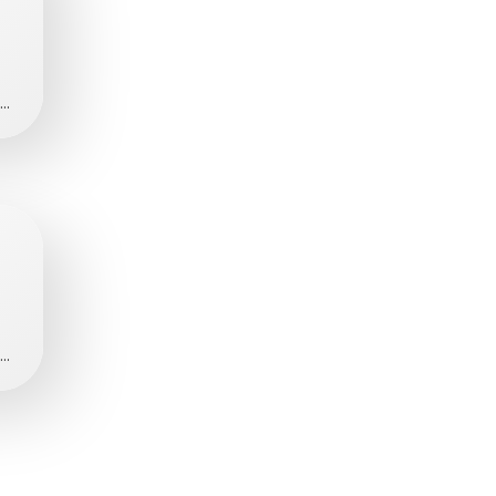
..
..