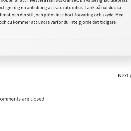
öbler är att investera i sin livskvalitet. En väldesignad uteplats
h ger dig en anledning att vara utomhus. Tänk på hur du ska
limat och din stil, och glöm inte bort förvaring och skydd. Med
 och du kommer att undra varför du inte gjorde det tidigare.
Po
Next 
na
omments are closed