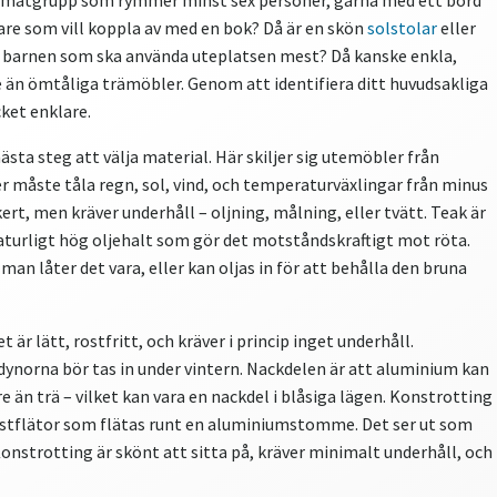
 matgrupp som rymmer minst sex personer, gärna med ett bord
kare som vill koppla av med en bok? Då är en skön
solstolar
eller
det barnen som ska använda uteplatsen mest? Då kanske enkla,
re än ömtåliga trämöbler. Genom att identifiera ditt huvudsakliga
ket enklare.
ästa steg att välja material. Här skiljer sig utemöbler från
 måste tåla regn, sol, vind, och temperaturväxlingar från minus
ckert, men kräver underhåll – oljning, målning, eller tvätt. Teak är
aturligt hög oljehalt som gör det motståndskraftigt mot röta.
 man låter det vara, eller kan oljas in för att behålla den bruna
är lätt, rostfritt, och kräver i princip inget underhåll.
norna bör tas in under vintern. Nackdelen är att aluminium kan
re än trä – vilket kan vara en nackdel i blåsiga lägen. Konstrotting
plastflätor som flätas runt en aluminiumstomme. Det ser ut som
onstrotting är skönt att sitta på, kräver minimalt underhåll, och