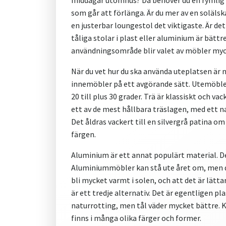
middagar utomhus? Då behöver du en rymlig
som går att förlänga. Är du mer av en soläls
en justerbar loungestol det viktigaste. Är 
tåliga stolar i plast eller aluminium är bätt
användningsområde blir valet av möbler myc
När du vet hur du ska använda uteplatsen är n
innemöbler på ett avgörande sätt. Utemöbler
20 till plus 30 grader. Trä är klassiskt och va
ett av de mest hållbara träslagen, med ett n
Det åldras vackert till en silvergrå patina om
färgen.
Aluminium är ett annat populärt material. Det 
Aluminiummöbler kan stå ute året om, men dy
bli mycket varmt i solen, och att det är lätta
är ett tredje alternativ. Det är egentligen 
naturrotting, men tål väder mycket bättre. K
finns i många olika färger och former.