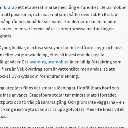
är
brafab
ett etablerat märke med lång erfarenhet. Deras möbler
sittpositioner, och material som håller över tid. En Brafab-
 många år och behåller sitt värde. För den som har en mindre
a märken, men var beredd på att kompromissa med antingen
gratis.
nor, kuddar, och lösa sitsdynor bör inte stå ute i regn och rusk –
 efter varje användning, eller så investerar du i rejäla
ligt väder. Ett
överdrag utemöbler
är en billig försäkring som
flera år. Välj överdrag som är vattentäta men andas, så att
 också UV-skydd som förhindrar blekning.
ång uteplats finns det smarta lösningar. Hopfällbara bord och
e inte används. Stapelbara stolar tar mindre plats i förrådet.
ittplats och förråd på samma gång. Och glöm inte väggarna – en
t kan ge extra yta utan att ta upp golvplats. Med lite kreativitet
oas.