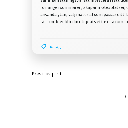
Sammanfattningsvis: att investera i rätt utem
förlänger sommaren, skapar mötesplatser, oc
använda ytan, välj material som passar ditt k
rätt möbler blir din uteplats ett extra rum –
no tag
Post
Previous post
navigation
C