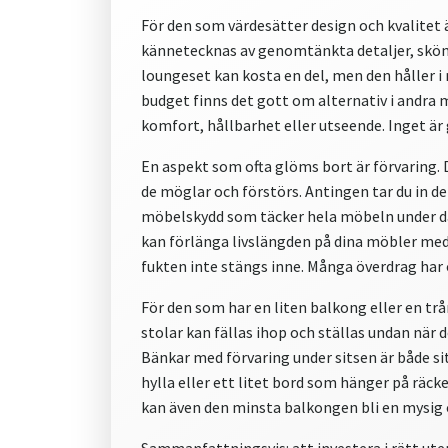
För den som värdesätter design och kvalitet 
kännetecknas av genomtänkta detaljer, sköna 
loungeset kan kosta en del, men den håller i
budget finns det gott om alternativ i andr
komfort, hållbarhet eller utseende. Inget är 
En aspekt som ofta glöms bort är förvaring. Dy
de möglar och förstörs. Antingen tar du in dem
möbelskydd som täcker hela möbeln under då
kan förlänga livslängden på dina möbler med 
fukten inte stängs inne. Många överdrag har
För den som har en liten balkong eller en tr
stolar kan fällas ihop och ställas undan när d
Bänkar med förvaring under sitsen är både s
hylla eller ett litet bord som hänger på räcke
kan även den minsta balkongen bli en mysig 