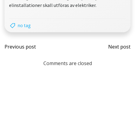
elinstallationer skall utföras av elektriker.
no tag
Post
Post
Previous post
Next post
navigation
navi
Comments are closed