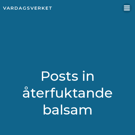
Hoppa
VARDAGSVERKET
till
innehåll
Posts in
återfuktande
balsam